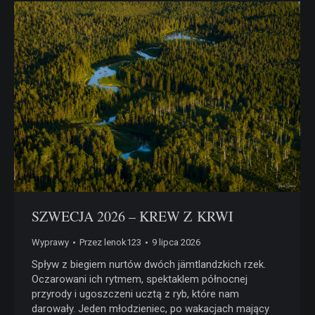
SZWECJA 2026 – KREW Z KRWI
Wyprawy
Przez
lenok123
9 lipca 2026
Spływ z biegiem nurtów dwóch jämtlandzkich rzek.
Oczarowani ich rytmem, spektaklem północnej
przyrody i ugoszczeni ucztą z ryb, które nam
darowały. Jeden młodzieniec, po wakacjach mający