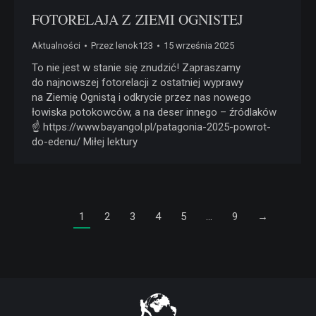
FOTORELAJA Z ZIEMI OGNISTEJ
Aktualności
Przez
lenok123
15 września 2025
To nie jest w stanie się znudzić! Zapraszamy
do najnowszej fotorelacji z ostatniej wyprawy
na Ziemię Ognistą i odkrycie przez nas nowego
łowiska potokowców, a na deser innego – źródlaków
☝️ https://www.bayangol.pl/patagonia-2025-powrot-
do-edenu/ Miłej lektury
1
2
3
4
5
…
9
→