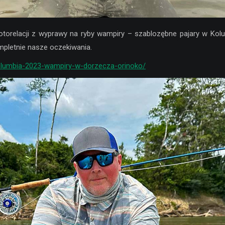
torelacji z wyprawy na ryby wampiry – szablozębne pajary w Kolu
ompletnie nasze oczekiwania.
kolumbia-2023-wampiry-w-dorzecza-orinoko/