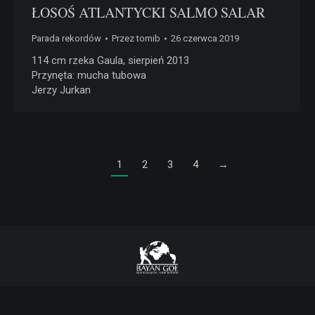
ŁOSOŚ ATLANTYCKI SALMO SALAR
Parada rekordów
Przez
tomib
26 czerwca 2019
114 cm rzeka Gaula, sierpień 2013
Przynęta: mucha tubowa
Jerzy Jurkan
1
2
3
4
→
© 2019-26 BAYAN GOŁ | Wszystkie prawa zastrzeżone
Menu dolne