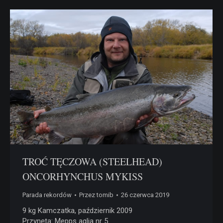
TROĆ TĘCZOWA (STEELHEAD)
ONCORHYNCHUS MYKISS
Parada rekordów
Przez
tomib
26 czerwca 2019
9 kg Kamczatka, październik 2009
Przynęta: Mepps aglia nr 5