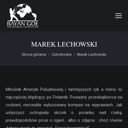
MAREK LECHOWSKI
Jesteś tutaj:
Strona główna
Członkowie
Marek Lechowski
Miłośnik Ameryki Południowej i tamtejszych ryb a mimo to
najczęściej błądzący po Finlandii. Poważny przedsiębiorca na
codzień, niezwykle wyluzowany kompan na wyprawach. Jak
usłyszysz ochrypiały skrzek o poranku nad rzeką,
prawdopodobnie prosi o ogień… albo o zdjęcie… choć równie
dobrze może to znaczyć „Dawaj bogagrip’a!”