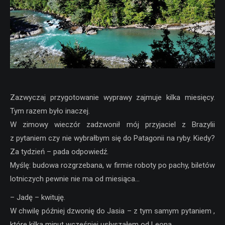
Zazwyczaj przygotowanie wyprawy zajmuje kilka miesięcy.
Tym razem było inaczej.
W zimowy wieczór zadzwonił mój przyjaciel z Brazylii
z pytaniem czy nie wybrałbym się do Patagonii na ryby. Kiedy?
Za tydzień – pada odpowiedź.
Myślę: budowa rozgrzebana, w firmie roboty po pachy, biletów
lotniczych pewnie nie ma od miesiąca…
– Jadę – kwituję.
W chwilę później dzwonię do Jasia – z tym samym pytaniem ,
które kilka minut wcześniej usłyszałem od Leona.