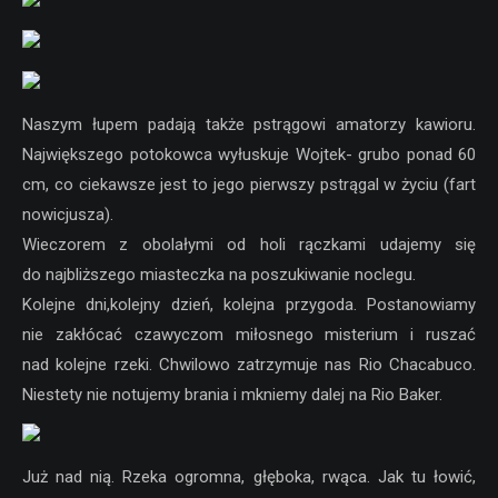
Naszym łupem padają także pstrągowi amatorzy kawioru.
Największego potokowca wyłuskuje Wojtek- grubo ponad 60
cm, co ciekawsze jest to jego pierwszy pstrągal w życiu (fart
nowicjusza).
Wieczorem z obolałymi od holi rączkami udajemy się
do najbliższego miasteczka na poszukiwanie noclegu.
Kolejne dni,kolejny dzień, kolejna przygoda. Postanowiamy
nie zakłócać czawyczom miłosnego misterium i ruszać
nad kolejne rzeki. Chwilowo zatrzymuje nas Rio Chacabuco.
Niestety nie notujemy brania i mkniemy dalej na Rio Baker.
Już nad nią. Rzeka ogromna, głęboka, rwąca. Jak tu łowić,