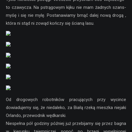
to czawycza. Na pstrągowym kijku nie mam żadnych szans-
myśę i się nie mylę. Postanawiamy brnąć dalej nową drogą ,
która ni stąd ni zowąd kończy się ścianą lasu.
Od drogowych robotników pracujących przy wycince
dowiadujemy się, że niedaleko, za Białą rzeką mieszka niejaki
Orlando, przewodnik wędkarski.
Niespełna pół godziny później już przebijamy się przez bagna
w kierunku tajemniczej, ponoć po brzegi wypełnionej