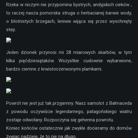
Rzeka w niczym nie przypomina bystrych, andyjskich cieków ,
to raczej nasza pomorska struga o herbacianej barwie wody,
o błotnistych brzegach, leniwie wijąca się przez wyschnięty
step.
Jeden dzionek przynosi mi 28 miarowych skarbów, w tym
kilka pięćdziesiątaków. Wszystkie cudownie wybarwione,
bardzo ciemne z krwistoczerwonymi plamkami.
Powrót nie jest już tak przyjemny. Nasz samolot z Balmaceda
z powodu oczywiście legendarnego, patagońskiego wiatru
zostaje odwołany. Rozpoczyna się gehenna powrotu.
Koniec końców ostatecznie jak zwykle docieramy do domów
żywiąc nadzieję, że to nie na długo.