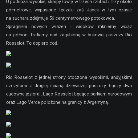
U podnóża wysokiej skarpy łowię w trzech rzutach, trzy około
półmetrowe, wypasione tęczaki zaś Janek w tym czasie
na suchara zdejmuje 56 centymetrowego potokowca.
Spragnieni nowych wrażeń i widoków mkniemy wciąż
na północ. Trafiamy nad zagubioną w bukowej puszczy Rio
Rosselot. To dopiero coś.
Rio Rosselot z jednej strony otoczona wysokimi, andyjskimi
szczytami z drugiej ścianą dziewiczej puszczy. Łączy dwa
cudowne jeziora : Lago Rosselot będące parkiem narodowym
oraz Lago Verde położone na granicy z Argentyną.