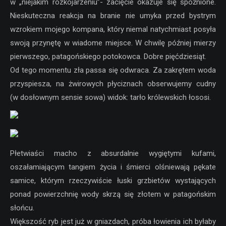
w „niejakim rozkojarzeniu”- zacięcie okazuje się spóźnione.
Nieskuteczna reakcja na branie nie umyka przed bystrym
wzrokiem mojego kompana, który niemal natychmiast posyła
swoją przynętę w wiadome miejsce. W chwilę później mierzy
pierwszego, patagońskiego potokowca. Dobre pięćdziesiąt.
Od tego momentu zła passa się odwraca. Za zakrętem woda
przyspiesza, na żwirowych płyciznach obserwujemy cudny
(w dosłownym sensie sowa) widok: tarło królewskich łososi.
Płetwiaści macho z absurdalnie wygiętymi kufami,
oszałamiającym tangiem życia i śmierci olśniewają pękate
samice, którym rzeczywiście łuski grzbietów wystających
ponad powierzchnię wody skrzą się złotem w patagońskim
słońcu.
Większość ryb jest już w gniazdach, próba łowienia ich byłaby