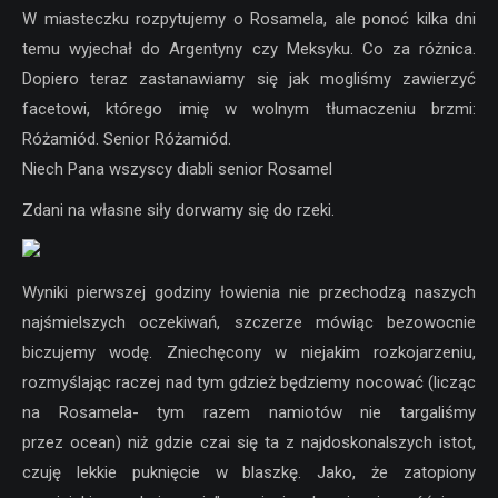
W miasteczku rozpytujemy o Rosamela, ale ponoć kilka dni
temu wyjechał do Argentyny czy Meksyku. Co za różnica.
Dopiero teraz zastanawiamy się jak mogliśmy zawierzyć
facetowi, którego imię w wolnym tłumaczeniu brzmi:
Różamiód. Senior Różamiód.
Niech Pana wszyscy diabli senior Rosamel
Zdani na własne siły dorwamy się do rzeki.
Wyniki pierwszej godziny łowienia nie przechodzą naszych
najśmielszych oczekiwań, szczerze mówiąc bezowocnie
biczujemy wodę. Zniechęcony w niejakim rozkojarzeniu,
rozmyślając raczej nad tym gdzież będziemy nocować (licząc
na Rosamela- tym razem namiotów nie targaliśmy
przez ocean) niż gdzie czai się ta z najdoskonalszych istot,
czuję lekkie puknięcie w blaszkę. Jako, że zatopiony