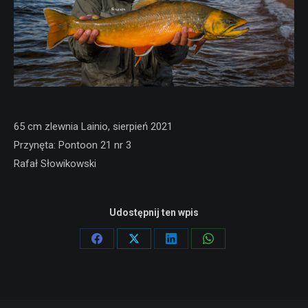
65 cm zlewnia Lainio, sierpień 2021
Przynęta: Pontoon 21 nr 3
Rafał Słowikowski
Udostępnij ten wpis
Share
Share
Share
Share
on
on
on
on
Facebook
X
LinkedIn
WhatsApp