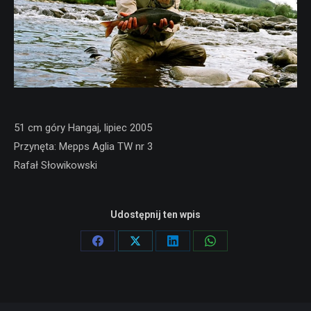
51 cm góry Hangaj, lipiec 2005
Przynęta: Mepps Aglia TW nr 3
Rafał Słowikowski
Udostępnij ten wpis
Share
Share
Share
Share
on
on
on
on
Facebook
X
LinkedIn
WhatsApp