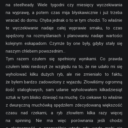
na steelheady. Wiele tygodni czy miesięcy wyczekiwania
na wyprawę, a potem czas mija błyskawicznie i już trzeba
wracać do domu. Chyba jednak o to w tym chodzi. To właśnie
te wyczekiwanie nadaje całej wyprawie smaku, to czas
spędzony na rozmyślaniach i planowaniu nadaje wartości
kolejnym eskapadom. Czymże by one były, gdyby stały się
naszym chlebem powszednim…
Tym razem czułem się spełniony wynikami. Co prawda
czułem lekki niedosyt ze względu na to, że nie udało mi się
wyholować kilku dużych ryb, ale nie zmieniało to faktu,
że byłem bardzo zadowolony z wyjazdu. Złowiliśmy ogromną
ilość stalogłowych, sam udanie wyholowałem kilkadziesiąt
sztuk w tym blisko dziesięć na muchę. Co ciekawe to właśnie
z dwuręczną muchówką spędziłem zdecydowaną większość
czasu nad rzekami, a ryb złowiłem kilka razy więcej
na spinning. Nie ma więc porównania jeśli chodzi