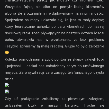
charakterystyczne punkty jak mostek czy kilometr rzeki.
Wszystko fajnie, ale albo on pomylił liczbę kilometrów
albo ja źle zrozumiałem i wylądowaliśmy na innym mostku.
Spojrzałem na mapy i okazało się, że jest to mały dopływ,
który teoretycznie uchodzi po paru kilometrach do naszej
docelowej rzeki. Ilość pływających na naszych oczach łososi
coho, utwierdziła nas w przekonaniu, że bez problemu
i szybko spłyniemy tą małą rzeczką. Głupie to było założenie
Koledzy pomogli nam zrzucić ponton ze skarpy, cyknęli fotki
i pojechali … czekał nas całodzienny spływ do umówionego
miejsca. Zero cywilizacji, zero zasięgu telefonicznego, czysta
dzicz …
Gdy już praktycznie znikaliśmy za pierwszym zakrętem,
usłyszałem krzyk w naszym kierunku. Trochę się