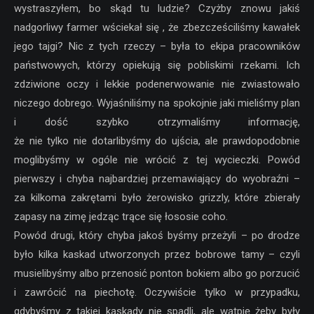
wystraszyłem, bo skąd tu ludzie? Czyżby znowu jakiś
nadgorliwy farmer wściekał się , że zbezcześciliśmy kawałek
jego tajgi? Nic z tych rzeczy – była to ekipa pracowników
państwowych, którzy opiekują się pobliskimi rzekami. Ich
zdziwione oczy i lekkie podenerwowanie nie zwiastowało
niczego dobrego. Wyjaśniliśmy na spokojnie jaki mieliśmy plan
i dość szybko otrzymaliśmy informację,
że nie tylko nie dotarlibyśmy do ujścia, ale prawdopodobnie
moglibyśmy w ogóle nie wrócić z tej wycieczki. Powód
pierwszy i chyba najbardziej przemawiający do wyobraźni –
za kilkoma zakrętami było żerowisko grizzly, które zbierały
zapasy na zimę jedząc trące się łososie coho.
Powód drugi, który chyba jakoś byśmy przeżyli – po drodze
było kilka kaskad utworzonych przez bobrowe tamy – czyli
musielibyśmy albo przenosić ponton bokiem albo go porzucić
i zawrócić na piechotę. Oczywiście tylko w przypadku,
gdybyśmy z takiej kaskady nie spadli, ale wątpię żeby były