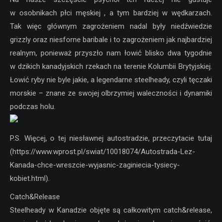
w osobnikach płci męskiej , a tym bardziej w wędkarzach.
Tak więc głównym zagrożeniem nadal były niedźwiedzie
grizzly oraz niesforne baribale i to zagrożeniem jak najbardziej
realnym, ponieważ przyszło nam łowić blisko dwa tygodnie
w dzikich kanadyjskich rzekach na terenie Kolumbii Brytyjskiej.
Łowić ryby nie byle jakie, a legendarne steelheady, czyli tęczaki
morskie – znane ze swojej olbrzymiej waleczności i dynamiki
podczas holu.
P.S. Więcej, o tej niesławnej autostradzie, przeczytacie tutaj
(https://www.wprost.pl/swiat/10018074/Autostrada-Lez-
Kanada-chce-wreszcie-wyjasnic-zaginiecia-tysiecy-
kobiet.html).
Catch&Release
Steelheady w Kanadzie objęte są całkowitym catch&release,