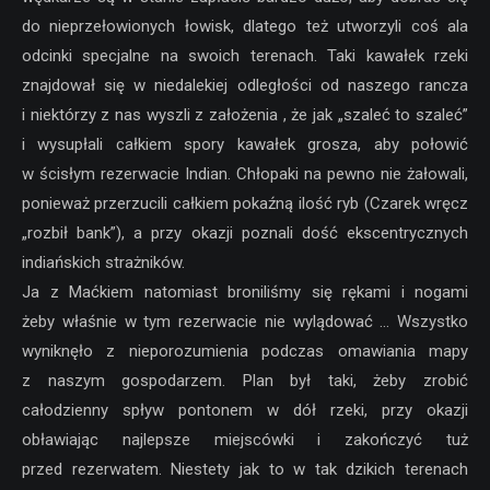
do nieprzełowionych łowisk, dlatego też utworzyli coś ala
odcinki specjalne na swoich terenach. Taki kawałek rzeki
znajdował się w niedalekiej odległości od naszego rancza
i niektórzy z nas wyszli z założenia , że jak „szaleć to szaleć”
i wysupłali całkiem spory kawałek grosza, aby połowić
w ścisłym rezerwacie Indian. Chłopaki na pewno nie żałowali,
ponieważ przerzucili całkiem pokaźną ilość ryb (Czarek wręcz
„rozbił bank”), a przy okazji poznali dość ekscentrycznych
indiańskich strażników.
Ja z Maćkiem natomiast broniliśmy się rękami i nogami
żeby właśnie w tym rezerwacie nie wylądować … Wszystko
wyniknęło z nieporozumienia podczas omawiania mapy
z naszym gospodarzem. Plan był taki, żeby zrobić
całodzienny spływ pontonem w dół rzeki, przy okazji
obławiając najlepsze miejscówki i zakończyć tuż
przed rezerwatem. Niestety jak to w tak dzikich terenach