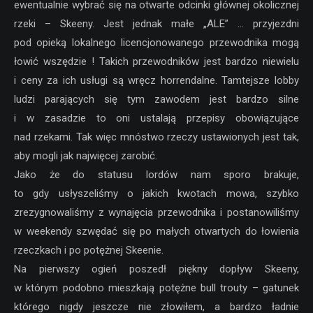
ewentualnie wybrać się na otwarte odcinki głównej okolicznej
rzeki – Skeeny. Jest jednak małe „ALE” … przyjezdni
pod opieką lokalnego licencjonowanego przewodnika mogą
łowić wszędzie ! Takich przewodników jest bardzo niewielu
i ceny za ich usługi są wręcz horrendalne. Tamtejsze lobby
ludzi parających się tym zawodem jest bardzo silne
i w zasadzie to oni ustalają przepisy obowiązujące
nad rzekami. Tak więc mnóstwo rzeczy ustawionych jest tak,
aby mogli jak najwięcej zarobić.
Jako że do statusu lordów nam sporo brakuje,
to gdy usłyszeliśmy o jakich kwotach mowa, szybko
zrezygnowaliśmy z wynajęcia przewodnika i postanowiliśmy
w weekendy szwędać się po małych otwartych do łowienia
rzeczkach i po potężnej Skeenie.
Na pierwszy ogień poszedł piękny dopływ Skeeny,
w którym podobno mieszkają potężne bull trouty – gatunek
którego nigdy jeszcze nie złowiłem, a bardzo ładnie