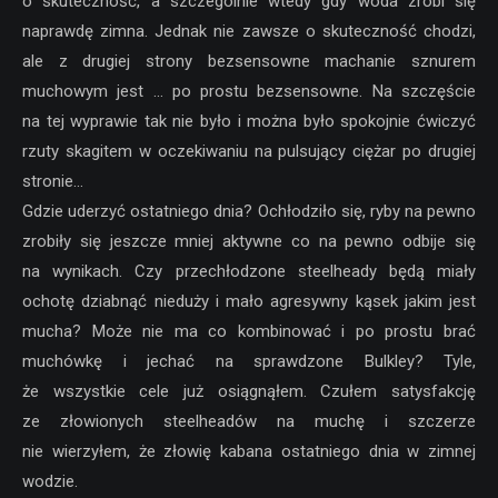
o skuteczność, a szczególnie wtedy gdy woda zrobi się
naprawdę zimna. Jednak nie zawsze o skuteczność chodzi,
ale z drugiej strony bezsensowne machanie sznurem
muchowym jest … po prostu bezsensowne. Na szczęście
na tej wyprawie tak nie było i można było spokojnie ćwiczyć
rzuty skagitem w oczekiwaniu na pulsujący ciężar po drugiej
stronie…
Gdzie uderzyć ostatniego dnia? Ochłodziło się, ryby na pewno
zrobiły się jeszcze mniej aktywne co na pewno odbije się
na wynikach. Czy przechłodzone steelheady będą miały
ochotę dziabnąć nieduży i mało agresywny kąsek jakim jest
mucha? Może nie ma co kombinować i po prostu brać
muchówkę i jechać na sprawdzone Bulkley? Tyle,
że wszystkie cele już osiągnąłem. Czułem satysfakcję
ze złowionych steelheadów na muchę i szczerze
nie wierzyłem, że złowię kabana ostatniego dnia w zimnej
wodzie.