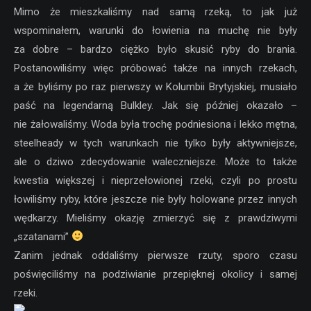
Mimo że mieszkaliśmy nad samą rzeką, to jak już
wspominałem, warunki do łowienia na muchę nie były
za dobre – bardzo ciężko było skusić ryby do brania.
Postanowiliśmy więc próbować także na innych rzekach,
a że byliśmy po raz pierwszy w Kolumbii Brytyjskiej, musiało
paść na legendarną Bulkley. Jak się później okazało –
nie żałowaliśmy. Woda była trochę podniesiona i lekko mętna,
steelheady w tych warunkach nie tylko były aktywniejsze,
ale o dziwo zdecydowanie waleczniejsze. Może to także
kwestia większej i nieprzełowionej rzeki, czyli po prostu
łowiliśmy ryby, które jeszcze nie były holowane przez innych
wędkarzy. Mieliśmy okazję zmierzyć się z prawdziwymi
„szatanami”
Zanim jednak oddaliśmy pierwsze rzuty, sporo czasu
poświęciliśmy na podziwianie przepięknej okolicy i samej
rzeki.