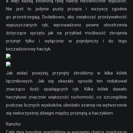
a więc każdą złowioną rybę należy niezwłocznie wypuścić.
Nie jest to jedynie pusty przepis i wszyscy zgodnie
go przestrzegają. Dodatkowo, aby zwiększyć przeżywalność
wypuszczanych ryb, wprowadzono pewne obostrzenia
dotyczące sprzętu jak na przykład możliwość zbrojenia
przynęt tylko i wyłącznie w pojedynczy i do tego
bezzadziorowy haczyk.
Jak widać powyżej, przynęty zbroiliśmy w kilka kółek
łącznikowych. Jak się okazało sposób ten redukował
znacząco ilość spadających ryb. Kilka kółek dawało
haczykowi znacznie większość ruchomość, co szczególnie
podczas licznych wyskoków, obniżało szansę na wytworzenie
się niekorzystnej dźwigni między przynętą a haczykiem.
Rancho
Całe dwa tygodnie spędziliśmy w wynajętej chatce znajdującej