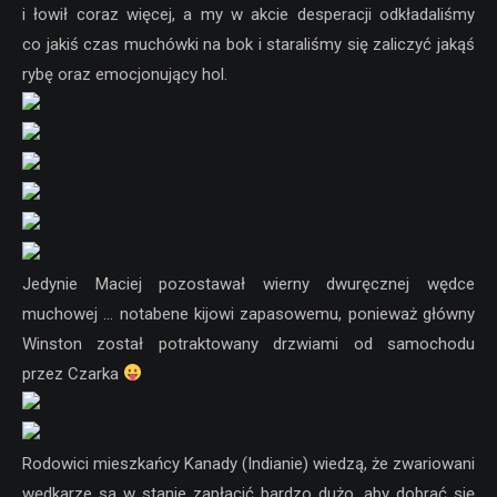
i łowił coraz więcej, a my w akcie desperacji odkładaliśmy
co jakiś czas muchówki na bok i staraliśmy się zaliczyć jakąś
rybę oraz emocjonujący hol.
Jedynie Maciej pozostawał wierny dwuręcznej wędce
muchowej … notabene kijowi zapasowemu, ponieważ główny
Winston został potraktowany drzwiami od samochodu
przez Czarka
Rodowici mieszkańcy Kanady (Indianie) wiedzą, że zwariowani
wędkarze są w stanie zapłacić bardzo dużo, aby dobrać się