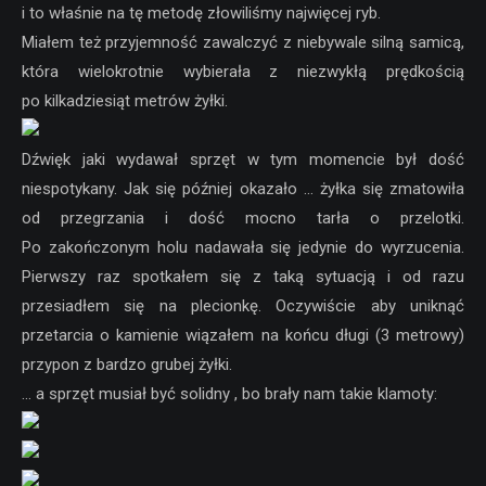
i to właśnie na tę metodę złowiliśmy najwięcej ryb.
Miałem też przyjemność zawalczyć z niebywale silną samicą,
która wielokrotnie wybierała z niezwykłą prędkością
po kilkadziesiąt metrów żyłki.
Dźwięk jaki wydawał sprzęt w tym momencie był dość
niespotykany. Jak się później okazało … żyłka się zmatowiła
od przegrzania i dość mocno tarła o przelotki.
Po zakończonym holu nadawała się jedynie do wyrzucenia.
Pierwszy raz spotkałem się z taką sytuacją i od razu
przesiadłem się na plecionkę. Oczywiście aby uniknąć
przetarcia o kamienie wiązałem na końcu długi (3 metrowy)
przypon z bardzo grubej żyłki.
… a sprzęt musiał być solidny , bo brały nam takie klamoty: