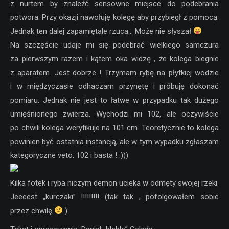
z nurtem by znaleźć sensowne miejsce do podebrania
potwora. Przy okazji nawołuję kolegę aby przybiegł z pomocą.
Jednak ten dalej zapamiętale rzuca… Może nie słyszał
Na szczęście udaje mi się podebrać wielkiego samczura
za pierwszym razem i kątem oka widzę , że kolega biegnie
z aparatem. Jest dobrze ! Trzymam rybę na płytkiej wodzie
i w międzyczasie odhaczam przynętę i próbuję dokonać
pomiaru. Jednak nie jest to łatwe w przypadku tak dużego
umięśnionego zwierza. Wychodzi mi 102, ale oczywiście
po chwili kolega weryfikuje na 101 cm. Teoretycznie to kolega
powinien być ostatnia instancją, ale w tym wypadku zgłaszam
kategoryczne veto. 102 i basta ! :)))
Kilka fotek i ryba niczym demon ucieka w odmęty swojej rzeki.
Jeeeest „kurczaki” !!!!!!!!! (tak tak , pofolgowałem sobie
przez chwilę
)