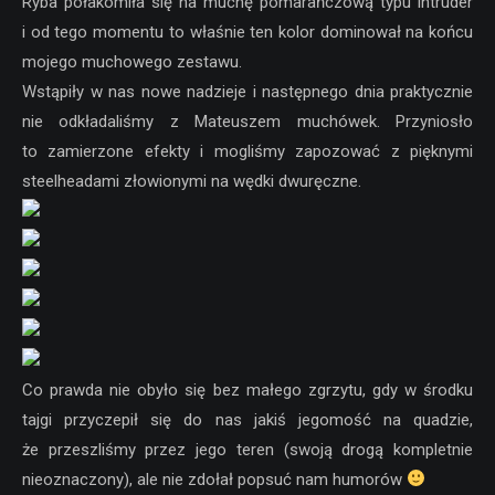
Ryba połakomiła się na muchę pomarańczową typu intruder
i od tego momentu to właśnie ten kolor dominował na końcu
mojego muchowego zestawu.
Wstąpiły w nas nowe nadzieje i następnego dnia praktycznie
nie odkładaliśmy z Mateuszem muchówek. Przyniosło
to zamierzone efekty i mogliśmy zapozować z pięknymi
steelheadami złowionymi na wędki dwuręczne.
Co prawda nie obyło się bez małego zgrzytu, gdy w środku
tajgi przyczepił się do nas jakiś jegomość na quadzie,
że przeszliśmy przez jego teren (swoją drogą kompletnie
nieoznaczony), ale nie zdołał popsuć nam humorów