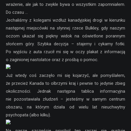
wrażenie, ale jak to zwykle bywa o wszystkim zapomniałem.
Do czasu …
Jechaliśmy z kolegami wzdłuż kanadyjskiej drogi w kierunku
następnej miejscówki na słynnej rzece Bulkley, gdy naszym
oczom ukazał się piękny widok na oświetlone porannym
słońcem góry. Szybka decyzja – stajemy i cykamy fotki.
Po wyjściu z auta rzucił mi się w oczy plakat z informacją
o zaginionej nastolatce oraz z prośbą o pomoc.
Już wtedy coś zaczęło mi się kojarzyć, ale pomyślałem,
że przecież Kanada to olbrzymi kraj i pewnie to jedynie zbieg
okoliczności. Jednak następna tablica informacyjna
nie pozostawiała złudzeń – jesteśmy w samym centrum
obszaru, na którym działa od wielu lat nieuchwytny
psychopata (albo kilku).
Na nasze szczęście psychol ten raczej nie gustuje