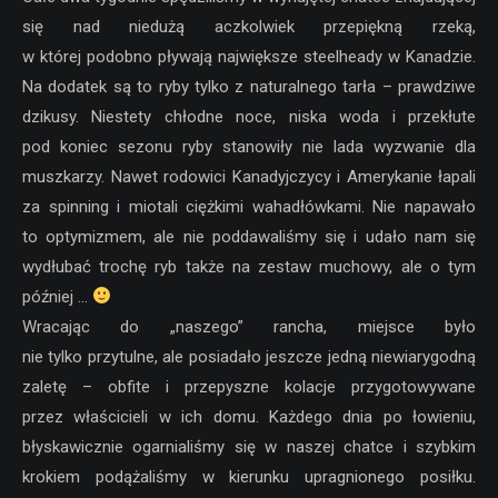
się nad niedużą aczkolwiek przepiękną rzeką,
w której podobno pływają największe steelheady w Kanadzie.
Na dodatek są to ryby tylko z naturalnego tarła – prawdziwe
dzikusy. Niestety chłodne noce, niska woda i przekłute
pod koniec sezonu ryby stanowiły nie lada wyzwanie dla
muszkarzy. Nawet rodowici Kanadyjczycy i Amerykanie łapali
za spinning i miotali ciężkimi wahadłówkami. Nie napawało
to optymizmem, ale nie poddawaliśmy się i udało nam się
wydłubać trochę ryb także na zestaw muchowy, ale o tym
później …
Wracając do „naszego” rancha, miejsce było
nie tylko przytulne, ale posiadało jeszcze jedną niewiarygodną
zaletę – obfite i przepyszne kolacje przygotowywane
przez właścicieli w ich domu. Każdego dnia po łowieniu,
błyskawicznie ogarnialiśmy się w naszej chatce i szybkim
krokiem podążaliśmy w kierunku upragnionego posiłku.