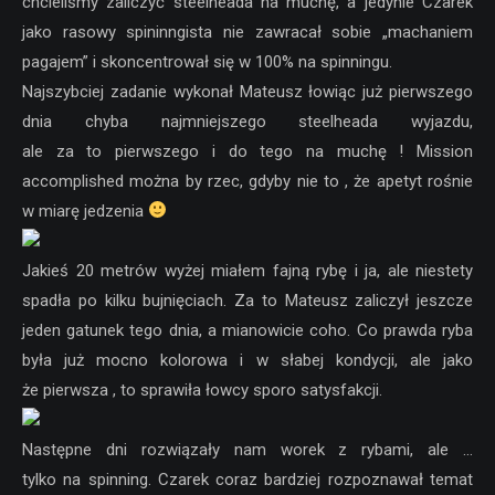
chcieliśmy zaliczyć steelheada na muchę, a jedynie Czarek
jako rasowy spininngista nie zawracał sobie „machaniem
pagajem” i skoncentrował się w 100% na spinningu.
Najszybciej zadanie wykonał Mateusz łowiąc już pierwszego
dnia chyba najmniejszego steelheada wyjazdu,
ale za to pierwszego i do tego na muchę ! Mission
accomplished można by rzec, gdyby nie to , że apetyt rośnie
w miarę jedzenia
Jakieś 20 metrów wyżej miałem fajną rybę i ja, ale niestety
spadła po kilku bujnięciach. Za to Mateusz zaliczył jeszcze
jeden gatunek tego dnia, a mianowicie coho. Co prawda ryba
była już mocno kolorowa i w słabej kondycji, ale jako
że pierwsza , to sprawiła łowcy sporo satysfakcji.
Następne dni rozwiązały nam worek z rybami, ale …
tylko na spinning. Czarek coraz bardziej rozpoznawał temat