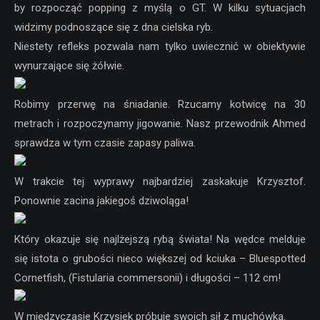
by rozpocząć popping z myślą o GT. W kilku sytuacjach
widzimy podnoszące się z dna cielska ryb.
Niestety refleks pozwala nam tylko uwiecznić w obiektywie
wynurzające się żółwie.
Robimy przerwę na śniadanie. Rzucamy kotwicę na 30
metrach i rozpoczynamy jigowanie. Nasz przewodnik Ahmed
sprawdza w tym czasie zapasy paliwa.
W trakcie tej wyprawy najbardziej zaskakuje Krzysztof.
Ponownie zacina jakiegoś dziwoląga!
Który okazuje się najlżejszą rybą świata! Na wędce melduje
się istota o grubości nieco większej od kciuka – Bluespotted
Cornetfish, (Fistularia commersonii) i długości – 112 cm!
W międzyczasie Krzysiek próbuje swoich sił z muchówką.